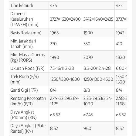
Tipe kemudi
4×4
4×2
Dimensi
Keseluruhan
3727×1630×2400
3742×1640×2435
3737×1650
(L×W×H) (mm)
Basis Roda (mm)
1965
1900
1942
Min. Jarak dari
270
350
410
Tanah (mm)
Min. Massa Operasi
1990
2070
1820
(kg) (ROPS)
Ukuran Roda (F/R)
7.5-16/11.2-28
8.3-20/12.4-28
6.00-16/12
Trek Roda (F/R)
1350-1550
1250/1300-1600
1250/1300-1600
(mm)
1500
Ganti Gigi (F/R)
8/4
8/8
8/4
Rentang Kecepatan
2.49-32.59/3.69-
2.25-29.53/3.34-
2.58-33.83
(km/h) (F/R)
11.25
10.20
11.68
Daya Angkat
≥6.62
≥7.45
≥6.62
(610mm) (KN)
Daya Angkat (Plate
8.52
9.60
8.52
Rantai) (KN)