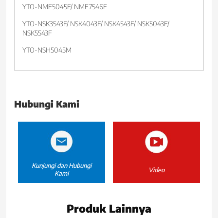
YTO-NMF5045F/ NMF7546F
YTO-NSK3543F/ NSK4043F/ NSK4543F/ NSK5043F/
NSK5543F
YTO-NSH5045M
Hubungi Kami
Kunjungi dan Hubungi
Video
Kami
Produk Lainnya