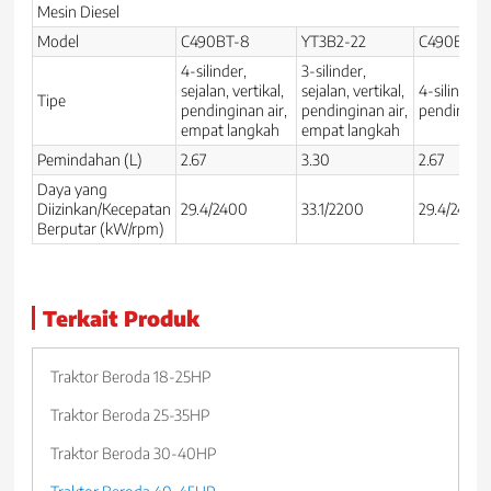
Mesin Diesel
Model
C490BT-8
YT3B2-22
C490BT-8
4-silinder,
3-silinder,
sejalan, vertikal,
sejalan, vertikal,
4-silinder, 
Tipe
pendinginan air,
pendinginan air,
pendingina
empat langkah
empat langkah
Pemindahan (L)
2.67
3.30
2.67
Daya yang
Diizinkan/Kecepatan
29.4/2400
33.1/2200
29.4/2400
Berputar (kW/rpm)
Terkait Produk
Traktor Beroda 18-25HP
Traktor Beroda 25-35HP
Traktor Beroda 30-40HP