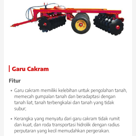
Garu Cakram
Fitur
Garu cakram memiliki kelebihan untuk pengolahan tanah,
memecah gumpalan tanah dan beradaptasi dengan
tanah liat, tanah terbengkalai dan tanah yang tidak
subur;
Kerangka yang menyatu dari garu cakram tidak rumit
dan kuat, dan roda transportasi hidrolik dengan radius
perputaran yang kecil memudahkan pergerakan.