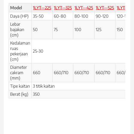
Model
1LYT—225
1LYT—325
1LYT—425
1LYT—525
1LYT—62
Daya (HP)
35-50
60-80
80-100
90-120
120-160
Lebar
bajakan
50
75
100
125
150
(cm)
Kedalaman
ruas
25-30
pekerjaan
(cm)
Diameter
cakram
660
660/710
660/710
660/710
660/710
(mm)
Tipe kaitan
3 titik kaitan
Berat (kg)
350