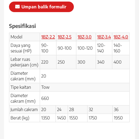
Umpan balik formulir
Spesifikasi
Model
1BZ-2.2
1BZ-2.5
1BZ-3.0
1BZ-3.4
1BZ-4.0
Daya yang
90-
120-
140-
90-100
100-120
sesuai (HP)
100
140
160
Lebar ruas
220
250
300
340
400
pekerjaan (cm)
Diameter
20
cakram (mm)
Tipe kaitan
Tow
Diameter
660
cakram (mm)
Jumlah cakram
20
24
28
32
36
Berat (kg)
1350
1450
1550
1750
1950