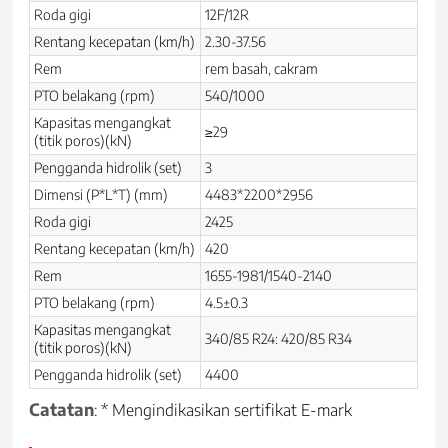
Roda gigi
12F/12R
Rentang kecepatan (km/h)
2.30-37.56
Rem
rem basah, cakram
PTO belakang (rpm)
540/1000
Kapasitas mengangkat
≥29
(titik poros)(kN)
Pengganda hidrolik (set)
3
Dimensi (P*L*T) (mm)
4483*2200*2956
Roda gigi
2425
Rentang kecepatan (km/h)
420
Rem
1655-1981/1540-2140
PTO belakang (rpm)
4.5±0.3
Kapasitas mengangkat
340/85 R24: 420/85 R34
(titik poros)(kN)
Pengganda hidrolik (set)
4400
Catatan
: * Mengindikasikan sertifikat E-mark