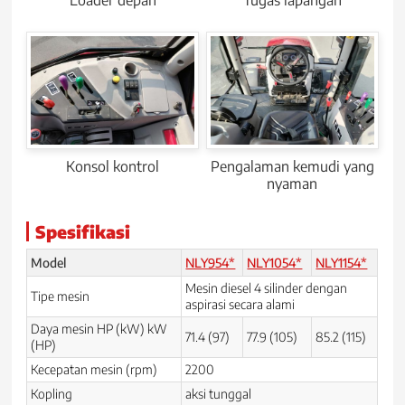
Loader depan
Tugas lapangan
Konsol kontrol
Pengalaman kemudi yang
nyaman
Spesifikasi
Model
NLY954*
NLY1054*
NLY1154*
Mesin diesel 4 silinder dengan
Tipe mesin
aspirasi secara alami
Daya mesin HP (kW) kW
71.4 (97)
77.9 (105)
85.2 (115)
(HP)
Kecepatan mesin (rpm)
2200
Kopling
aksi tunggal