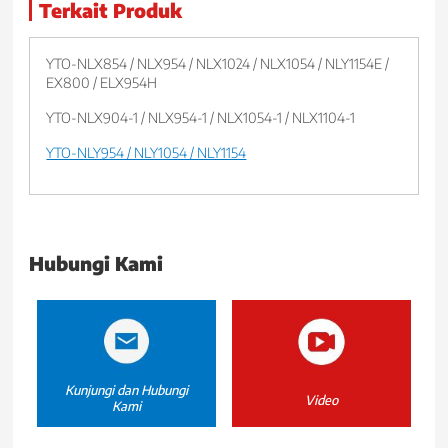
Terkait Produk
YTO-NLX854 / NLX954 / NLX1024 / NLX1054 / NLY1154E /
EX800 / ELX954H
YTO-NLX904-1 / NLX954-1 / NLX1054-1 / NLX1104-1
YTO-NLY954 / NLY1054 / NLY1154
Hubungi Kami
Kunjungi dan Hubungi
Video
Kami