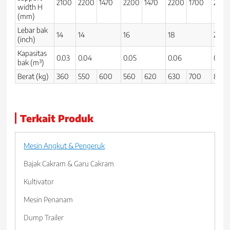
2100
2200
1470
2200
1470
2200
1700
230
width H
(mm)
Lebar bak
14
14
16
18
20
(inch)
Kapasitas
0.03
0.04
0.05
0.06
0.07
bak (m³)
Berat (kg)
360
550
600
560
620
630
700
800
Terkait Produk
Mesin Angkut & Pengeruk
Bajak Cakram & Garu Cakram
Kultivator
Mesin Penanam
Dump Trailer