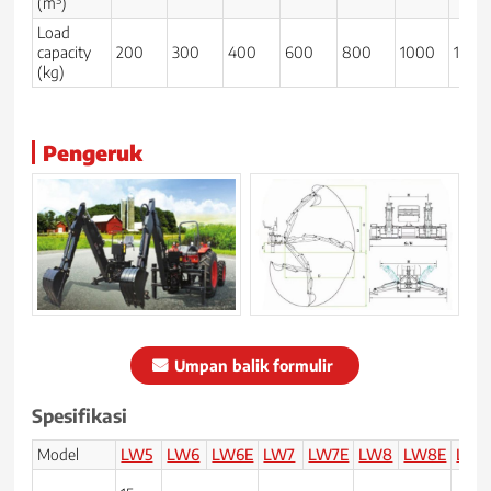
(m³)
Load
capacity
200
300
400
600
800
1000
1200
(kg)
Pengeruk
Umpan balik formulir
Spesifikasi
Model
LW5
LW6
LW6E
LW7
LW7E
LW8
LW8E
LW1