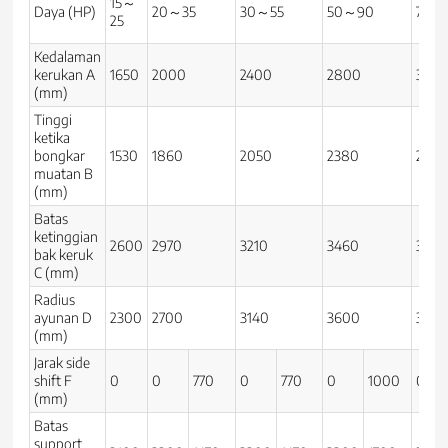
15～
Daya (HP)
20～35
30～55
50～90
70～
25
Kedalaman
kerukan A
1650
2000
2400
2800
320
(mm)
Tinggi
ketika
bongkar
1530
1860
2050
2380
2650
muatan B
(mm)
Batas
ketinggian
2600
2970
3210
3460
3770
bak keruk
C (mm)
Radius
ayunan D
2300
2700
3140
3600
3920
(mm)
Jarak side
shift F
0
0
770
0
770
0
1000
0
(mm)
Batas
support