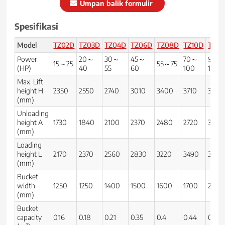
Umpan balik formulir
Spesifikasi
Model
TZ02D
TZ03D
TZ04D
TZ06D
TZ08D
TZ10D
TZ12
Power
20～
30～
45～
70～
90～
15～25
55～75
(HP)
40
55
60
100
140
Max. Lift
height H
2350
2550
2740
3010
3400
3710
3970
(mm)
Unloading
height A
1730
1840
2100
2370
2480
2720
300
(mm)
Loading
height L
2170
2370
2560
2830
3220
3490
3770
(mm)
Bucket
width
1250
1250
1400
1500
1600
1700
200
(mm)
Bucket
capacity
0.16
0.18
0.21
0.35
0.4
0.44
0.7