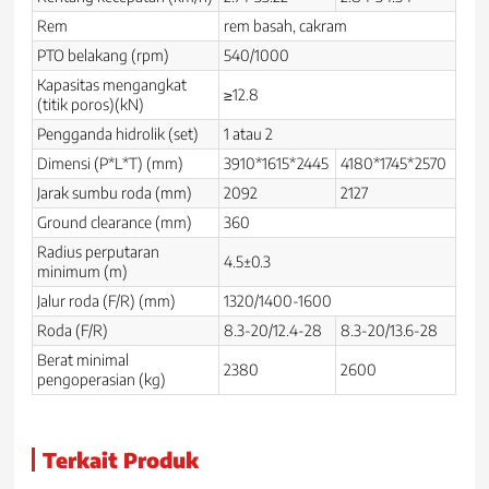
Rem
rem basah, cakram
PTO belakang (rpm)
540/1000
Kapasitas mengangkat
≥12.8
(titik poros)(kN)
Pengganda hidrolik (set)
1 atau 2
Dimensi (P*L*T) (mm)
3910*1615*2445
4180*1745*2570
Jarak sumbu roda (mm)
2092
2127
Ground clearance (mm)
360
Radius perputaran
4.5±0.3
minimum (m)
Jalur roda (F/R) (mm)
1320/1400-1600
Roda (F/R)
8.3-20/12.4-28
8.3-20/13.6-28
Berat minimal
2380
2600
pengoperasian (kg)
Terkait Produk