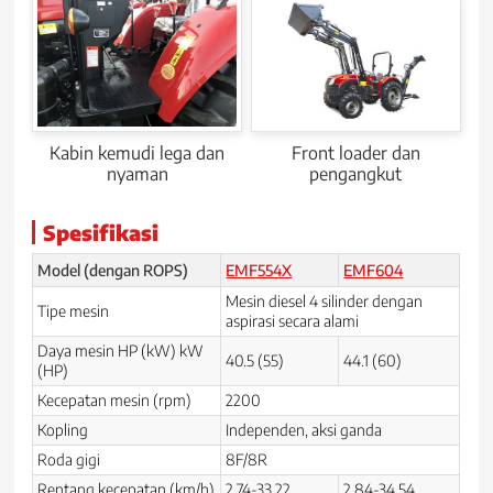
Kabin kemudi lega dan
Front loader dan
nyaman
pengangkut
Spesifikasi
Model (dengan ROPS)
EMF554X
EMF604
Mesin diesel 4 silinder dengan
Tipe mesin
aspirasi secara alami
Daya mesin HP (kW) kW
40.5 (55)
44.1 (60)
(HP)
Kecepatan mesin (rpm)
2200
Kopling
Independen, aksi ganda
Roda gigi
8F/8R
Rentang kecepatan (km/h)
2.74-33.22
2.84-34.54