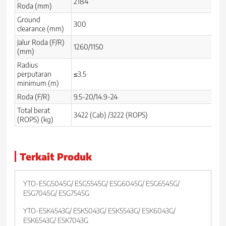
2184
Roda (mm)
Ground
300
clearance (mm)
Jalur Roda (F/R)
1260/1150
(mm)
Radius
perputaran
≤3.5
minimum (m)
Roda (F/R)
9.5-20/14.9-24
Total berat
3422 (Cab) /3222 (ROPS)
(ROPS) (kg)
Terkait Produk
YTO-ESG5045G/ ESG5545G/ ESG6045G/ ESG6545G/
ESG7045G/ ESG7545G
YTO-ESK4543G/ ESK5043G/ ESK5543G/ ESK6043G/
ESK6543G/ ESK7043G