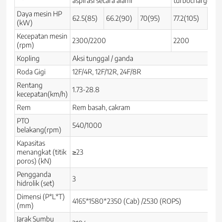
aspirasi secara alami
turbocharge dan
Daya mesin HP
62.5(85)
66.2(90)
70(95)
77.2(105)
81(
(kW)
Kecepatan mesin
2300/2200
2200
(rpm)
Kopling
Aksi tunggal / ganda
Roda Gigi
12F/4R, 12F/12R, 24F/8R
Rentang
1.73-28.8
kecepatan(km/h)
Rem
Rem basah, cakram
PTO
540/1000
belakang(rpm)
Kapasitas
menangkat (titik
≥23
poros) (kN)
Pengganda
3
hidrolik (set)
Dimensi (P*L*T)
4165*1580*2350 (Cab) /2530 (ROPS)
(mm)
Jarak Sumbu