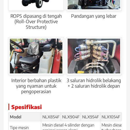
ROPS dipasang di tengah
Pandangan yang lebar
(Roll-Over Protective
Structure)
Interior berbahan plastik
3 saluran hidrolik belakang
yang nyaman untuk
+ 2 saluran hidrolik depan
pengoperasian
Spesifikasi
Model
NLX854F
NLX904F
NLX954F
NLX1054F
NLX
Mesin diesel 4 silinder dengan
Mesin diesel 4 s
Tipe mesin