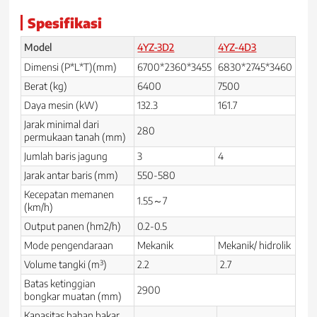
Spesifikasi
Model
4YZ-3D2
4YZ-4D3
Dimensi (P*L*T)(mm)
6700*2360*3455
6830*2745*3460
Berat (kg)
6400
7500
Daya mesin (kW)
132.3
161.7
Jarak minimal dari
280
permukaan tanah (mm)
Jumlah baris jagung
3
4
Jarak antar baris (mm)
550-580
Kecepatan memanen
1.55～7
(km/h)
Output panen (hm2/h)
0.2-0.5
Mode pengendaraan
Mekanik
Mekanik/ hidrolik
Volume tangki (m³)
2.2
2.7
Batas ketinggian
2900
bongkar muatan (mm)
Kapasitas bahan bakar