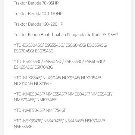
Traktor Beroda 70-95HP
Traktor Beroda 100-130HP
Traktor Beroda 160-220HP
Traktor Kebun Buah-buahan Pengandar 4-Roda 75-95HP
YTO-ESG5045G/ ESG5545G/ ESG6045G/ ESG6545G/
ESG7045G/ ESG7545G
YTO-ESK4543G/ ESK5043G/ ESK5543G/ ESK6043G/
ESK6543G/ ESK7043G
YTO-NLX854F/ NLX904F/ NLX954F/ NLX1054F/
NLX1104F/ NLX1154F
YTO-NME5045F/ NME5545F/ NME6045F/ NME6546F/
NME7046F/ NME7546F
YTO-NMF5045F/ NMF7546F
YTO-NSK3543F/ NSK4043F/ NSK4543F/ NSK5043F/
NSK5543F