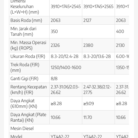
Dimensi
Keseluruhan
3910×1745×2545
3910×1745×2565
3910×1745×
(L×W×H) (mm)
Basis Roda (mm)
2063
2127
2063
Min. Jarak dari
350
400
Tanah (mm)
Min. Massa Operasi
2326
2380
2130
(kg) (ROPS)
Ukuran Roda (F/R)
8.3-20/12.4-28
8.3-20/13.6-28
6.00-16/12.
Trek Roda (F/R)
1250/1400-1600
1350-1550/
(mm)
Ganti Gigi (F/R)
8/8
Rentang Kecepatan
2.37-31.06/2.03-
2.47-32.38/2.12-
2.37-31.06/2
(km/h) (F/R)
26.62
27.75
26.62
Daya Angkat
≥8.28
≥9.09
≥8.28
(610mm) (KN)
Daya Angkat (Plate
10.66
11.70
10.66
Rantai) (KN)
Mesin Diesel
Model
YT4A2-22
YT4A2-22
YT4A2-22