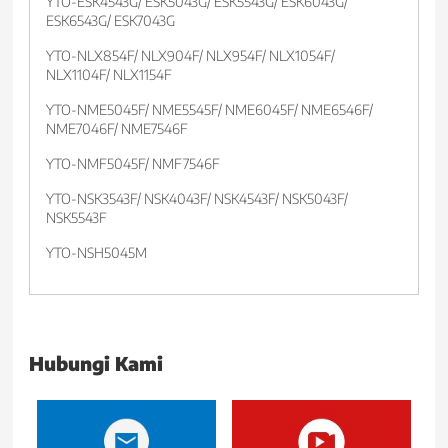
YTO-ESK4543G/ ESK5043G/ ESK5543G/ ESK6043G/
ESK6543G/ ESK7043G
YTO-NLX854F/ NLX904F/ NLX954F/ NLX1054F/
NLX1104F/ NLX1154F
YTO-NME5045F/ NME5545F/ NME6045F/ NME6546F/
NME7046F/ NME7546F
YTO-NMF5045F/ NMF7546F
YTO-NSK3543F/ NSK4043F/ NSK4543F/ NSK5043F/
NSK5543F
YTO-NSH5045M
Hubungi Kami