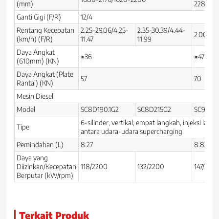
(mm)
2288(1
Ganti Gigi (F/R)
12/4
Rentang Kecepatan
2.25-29.06/4.25-
2.35-30.39/4.44-
2.00-36
(km/h) (F/R)
11.47
11.99
Daya Angkat
≥36
≥47
(610mm) (KN)
Daya Angkat (Plate
57
70
Rantai) (KN)
Mesin Diesel
Model
SC8D190.1G2
SC8D215G2
SC9D24
6-silinder, vertikal, empat langkah, injeksi lan
Tipe
antara udara-udara supercharging
Pemindahan (L)
8.27
8.82
Daya yang
Diizinkan/Kecepatan
118/2200
132/2200
147/220
Berputar (kW/rpm)
Terkait Produk