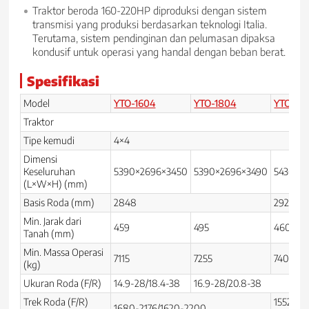
Traktor beroda 160-220HP diproduksi dengan sistem
transmisi yang produksi berdasarkan teknologi Italia.
Terutama, sistem pendinginan dan pelumasan dipaksa
kondusif untuk operasi yang handal dengan beban berat.
Spesifikasi
Model
YTO-1604
YTO-1804
YTO-LX
Traktor
Tipe kemudi
4×4
Dimensi
Keseluruhan
5390×2696×3450
5390×2696×3490
5430×27
(L×W×H) (mm)
Basis Roda (mm)
2848
2928
Min. Jarak dari
459
495
460
Tanah (mm)
Min. Massa Operasi
7115
7255
7400
(kg)
Ukuran Roda (F/R)
14.9-28/18.4-38
16.9-28/20.8-38
Trek Roda (F/R)
1552-22
1680-2176/1620-2200